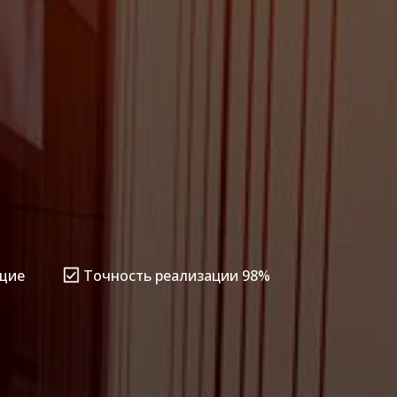
щие
Точность реализации 98%